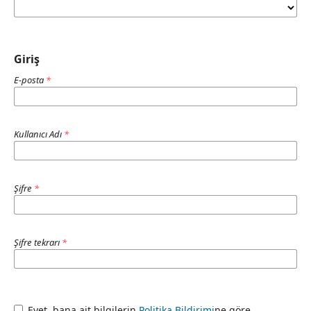
Giriş
E-posta
*
Kullanıcı Adı
*
Şifre
*
Şifre tekrarı
*
Evet, bana ait bilgilerin
Politika Bildirimi
ne göre