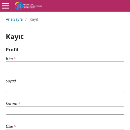
Ana Sayfa
/
Kayıt
Kayıt
Profil
İsim
*
Soyad
Kurum
*
Ülke
*